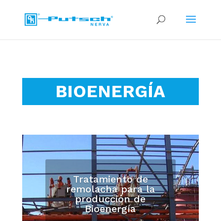
BIOENERGÍA
Tratamiento de
remolacha para la
producción de
Bioenergía