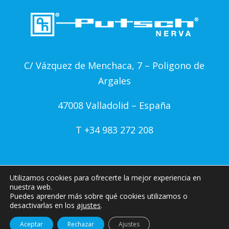
C/ Vázquez de Menchaca, 7 – Poligono de
Argales
47008 Valladolid – España
T +34 983 272 208
Utilizamos cookies para ofrecerte la mejor experiencia en
nuestra web.
Puedes aprender más sobre qué cookies utilizamos o
desactivarlas en los
ajustes
.
Aceptar
Rechazar
Ajustes